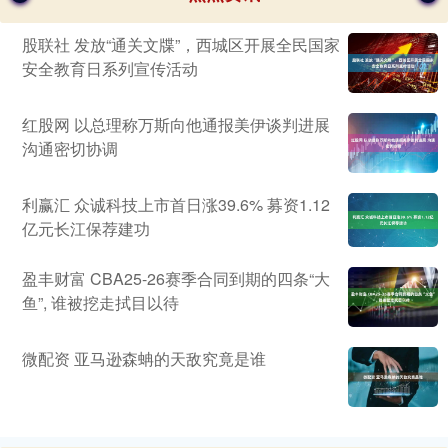
股联社 发放“通关文牒”，西城区开展全民国家
安全教育日系列宣传活动
红股网 以总理称万斯向他通报美伊谈判进展
沟通密切协调
利赢汇 众诚科技上市首日涨39.6% 募资1.12
亿元长江保荐建功
盈丰财富 CBA25-26赛季合同到期的四条“大
鱼”, 谁被挖走拭目以待
微配资 亚马逊森蚺的天敌究竟是谁