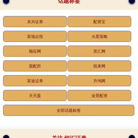
话题标签
东兴证券
配资宝
富瑞众投
火星策略
顺应网
奕汇网
股配所
悦来网
富途证券
升鸿网
天天盈
金景配资
全部话题标签