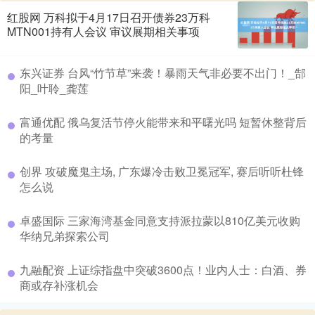
红股网 万科拟于4月17日召开债券23万科
MTN001持有人会议 审议展期相关事项
​东兴证券 台风“竹节草”来袭！暴雨天气非必要不出门！_郜
阳_叶聆_龚莲
​富通优配 俄乌复活节停火能带来和平曙光吗 短暂休整背后
的考量
​创界 攻破魔鬼主场, 广东爆冷击败卫冕冠军, 赛后听听杜锋
怎么说
​卓盛国际 三家海湾基金同意支持派拉蒙以810亿美元收购
华纳兄弟探索公司
​九融配资 上证综指盘中突破3600点！业内人士：白酒、券
商或存补涨机会