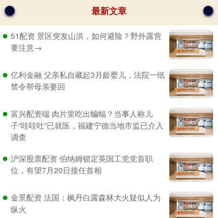
最新文章
51配资 景区突发山洪，如何避险？野外露营
要注意→
亿利金融 父亲私自藏起3月龄婴儿，法院一纸
禁令帮母亲要回
富兴配资端 肉片里吃出蝙蝠？当事人称儿
子“哇哇吐”已就医，福建宁德当地市监已介入
调查
沪深股票配资 伯纳姆锁定英国工党党首职
位，有望7月20日接任首相
金景配资 法国：枫丹白露森林大火疑似人为
纵火