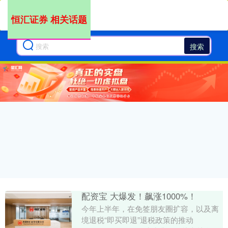
恒汇证券 相关话题
搜索
配资宝 大爆发！飙涨1000%！
今年上半年，在免签朋友圈扩容，以及离
境退税“即买即退”退税政策的推动