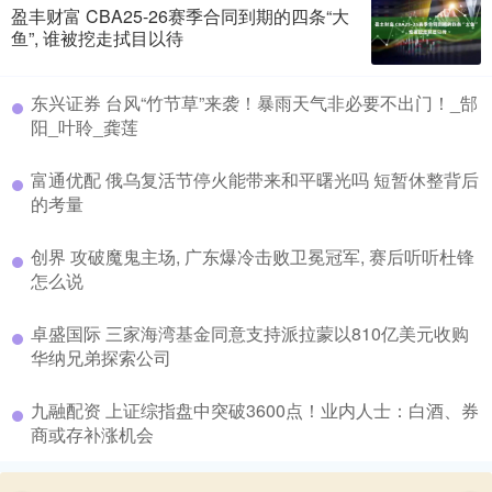
盈丰财富 CBA25-26赛季合同到期的四条“大
鱼”, 谁被挖走拭目以待
​东兴证券 台风“竹节草”来袭！暴雨天气非必要不出门！_郜
阳_叶聆_龚莲
​富通优配 俄乌复活节停火能带来和平曙光吗 短暂休整背后
的考量
​创界 攻破魔鬼主场, 广东爆冷击败卫冕冠军, 赛后听听杜锋
怎么说
​卓盛国际 三家海湾基金同意支持派拉蒙以810亿美元收购
华纳兄弟探索公司
​九融配资 上证综指盘中突破3600点！业内人士：白酒、券
商或存补涨机会