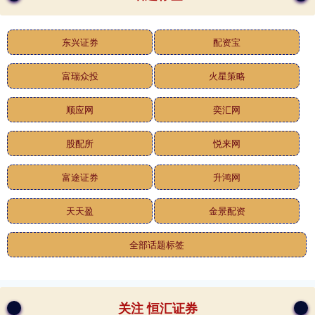
东兴证券
配资宝
富瑞众投
火星策略
顺应网
奕汇网
股配所
悦来网
富途证券
升鸿网
天天盈
金景配资
全部话题标签
关注 恒汇证券