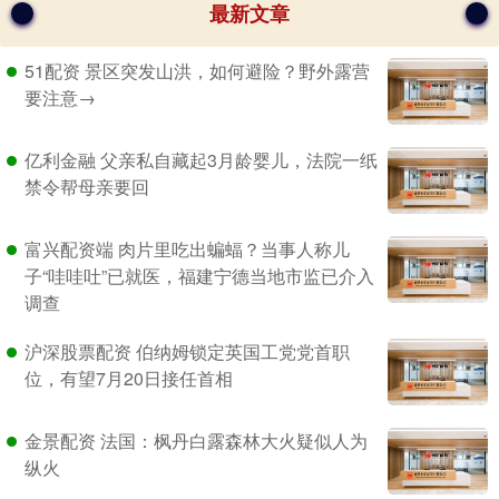
最新文章
51配资 景区突发山洪，如何避险？野外露营
要注意→
亿利金融 父亲私自藏起3月龄婴儿，法院一纸
禁令帮母亲要回
富兴配资端 肉片里吃出蝙蝠？当事人称儿
子“哇哇吐”已就医，福建宁德当地市监已介入
调查
沪深股票配资 伯纳姆锁定英国工党党首职
位，有望7月20日接任首相
金景配资 法国：枫丹白露森林大火疑似人为
纵火