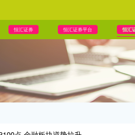
恒汇证券
恒汇证券平台
恒汇
3100点 金融板块逆势拉升