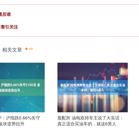
最后谁
迫害引关注
相关文章
：沪指跌0.66%失守
股配所 油电双持车主说了大实话：
融板块逆势拉升
真正适合买油车的，就这6类人