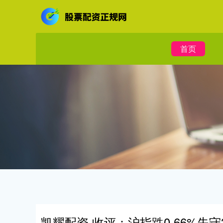
首页
凯耀配资 收评：沪指跌0.66%失守